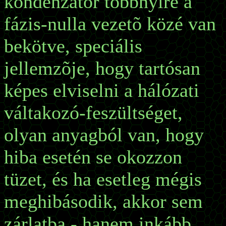
kondenzátor többnyire a
fázis-nulla vezetõ közé van
bekötve, speciális
jellemzõje, hogy tartósan
képes elviselni a hálózati
váltakozó-feszültséget,
olyan anyagból van, hogy
hiba esetén se okozzon
tüzet, és ha esetleg mégis
meghibásodik, akkor sem
zárlatba - hanem inkább