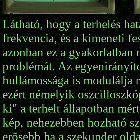
Látható, hogy a terhelés ha
frekvencia, és a kimeneti fe
azonban ez a gyakorlatban 
problémát. Az egyenirányíto
hullámossága is modulálja 
ezért némelyik oszcilloszk
ki" a terhelt állapotban mé
kép, nehezebben hozható sz
erõsebb ha a szekunder old