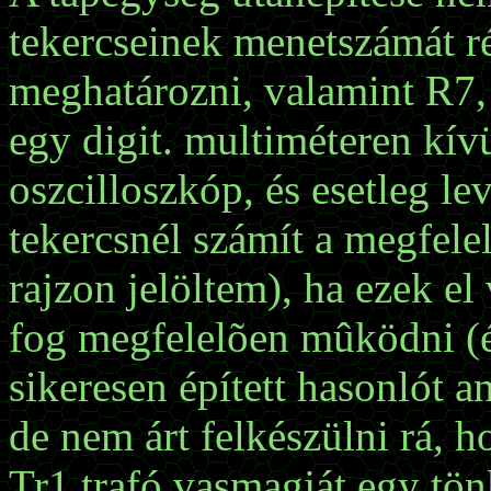
tekercseinek menetszámát ré
meghatározni, valamint R7, 
egy digit. multiméteren kívü
oszcilloszkóp, és esetleg le
tekercsnél számít a megfele
rajzon jelöltem), ha ezek el
fog megfelelõen mûködni (é
sikeresen épített hasonlót 
de nem árt felkészülni rá, h
Tr1 trafó vasmagját egy tö