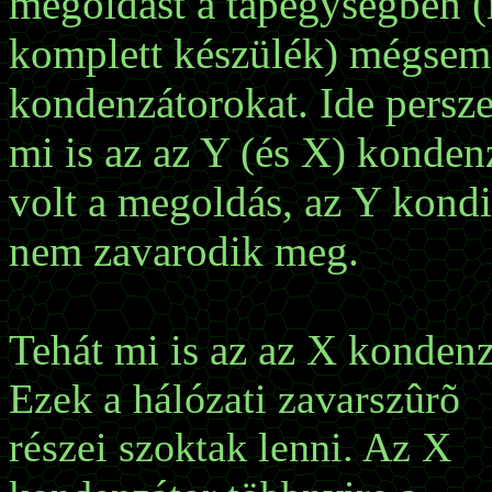
megoldást a tápegységben (i
komplett készülék) mégsem 
kondenzátorokat. Ide persze
mi is az az Y (és X) kondenz
volt a megoldás, az Y kondi
nem zavarodik meg.
Tehát mi is az az X kondenz
Ezek a hálózati zavarszûrõ
részei szoktak lenni. Az X