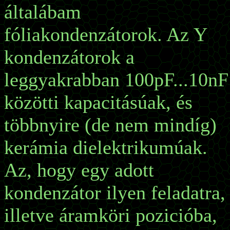
általábam
fóliakondenzátorok. Az Y
kondenzátorok a
leggyakrabban 100pF...10nF
közötti kapacitásúak, és
többnyire (de nem mindíg)
kerámia dielektrikumúak.
Az, hogy egy adott
kondenzátor ilyen feladatra,
illetve áramköri pozicióba,