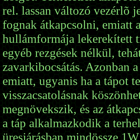
rel. lassan változó vezérlõ j
fognak átkapcsolni, emiatt a
hullámformája lekerekített t
egyéb rezgések nélkül, tehát
zavarkibocsátás. Azonban a
emiatt, ugyanis ha a tápot t
visszacsatolásnak köszönhe
megnövekszik, és az átkapcs
a táp alkalmazkodik a terhe
üresjárásban mindössze 1W 