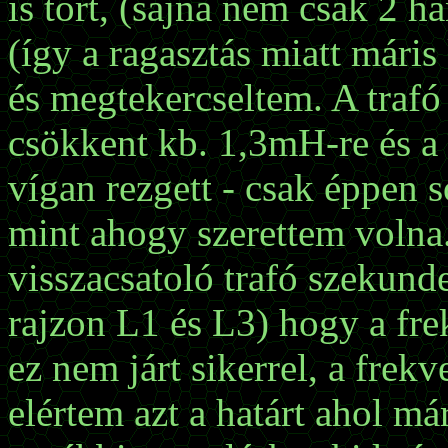
is tört, (sajna nem csak 2 h
(így a ragasztás miatt máris
és megtekercseltem. A trafó 
csökkent kb. 1,3mH-re és a
vígan rezgett - csak éppen 
mint ahogy szerettem volna
visszacsatoló trafó szekund
rajzon L1 és L3) hogy a fr
ez nem járt sikerrel, a frek
elértem azt a határt ahol m