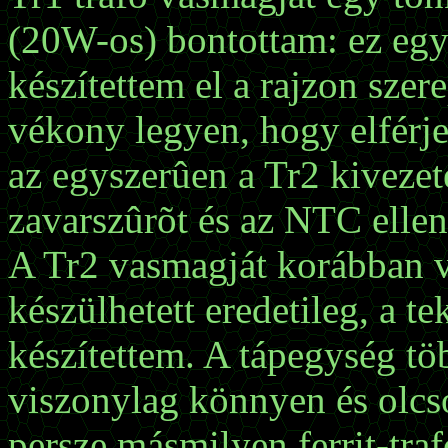
(20W-os) bontottam: ez egy
készítettem el a rajzon szer
vékony legyen, hogy elférj
az egyszerûen a Tr2 kiveze
zavarszûrõt és az NTC ellen
A Tr2 vasmagját korábban 
készülhetett eredetileg, a te
készítettem. A tápegység tö
viszonylag könnyen és olcs
persze másmilyen ferrit-traf