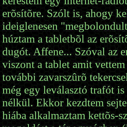
kerestem egy internet-rádió
erõsítõre. Szólt is, ahogy k
ideiglenesen "megbolondult
húztam a tabletbõl az erõsí
dugót. Affene... Szóval az 
viszont a tablet amit vette
további zavarszûrõ tekercsek
még egy leválasztó trafót i
nélkül. Ekkor kezdtem sejte
hiába alkalmaztam kettõs-sz