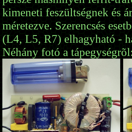
kimeneti feszültségnek és 
méretezve. Szerencsés esetb
(L4, L5, R7) elhagyható - h
Néhány fotó a tápegységrõl