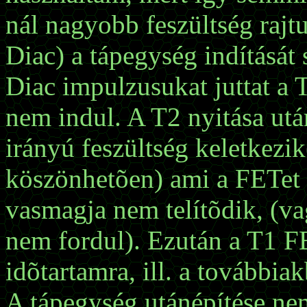
nál nagyobb feszültség rajt
Diac) a tápegység indítását 
Diac impulzusukat juttat a 
nem indul. A T2 nyitása utá
irányú feszültség keletkezi
köszönhetõen) ami a FETet n
vasmagja nem telítõdik, (v
nem fordul). Ezután a T1 F
idõtartamra, ill. a továbbia
A tápegység utánépítése nem