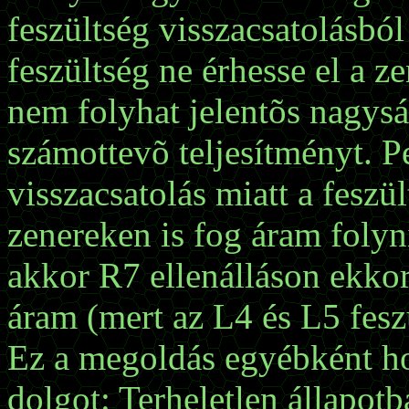
feszültség visszacsatolásbó
feszültség ne érhesse el a ze
nem folyhat jelentõs nagysá
számottevõ teljesítményt. Pe
visszacsatolás miatt a feszü
zenereken is fog áram folyn
akkor R7 ellenálláson ekkor
áram (mert az L4 és L5 fesz
Ez a megoldás egyébként h
dolgot: Terheletlen állapotb