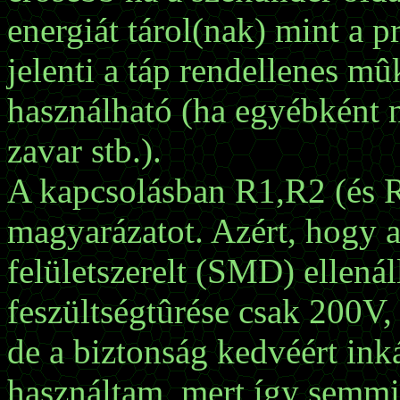
energiát tárol(nak) mint a 
jelenti a táp rendellenes mû
használható (ha egyébként 
zavar stb.).
A kapcsolásban R1,R2 (és 
magyarázatot. Azért, hogy a
felületszerelt (SMD) ellená
feszültségtûrése csak 200V, 
de a biztonság kedvéért ink
használtam, mert így semmi