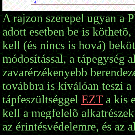
A rajzon szerepel ugyan a P
adott esetben be is köthetõ,
kell (és nincs is hová) bekö
módosítással, a tápegység al
zavarérzékenyebb berendezé
továbbra is kíválóan teszi a 
tápfeszültséggel
EZT
a kis 
kell a megfelelõ alkatrészek
az érintésvédelemre, és az 