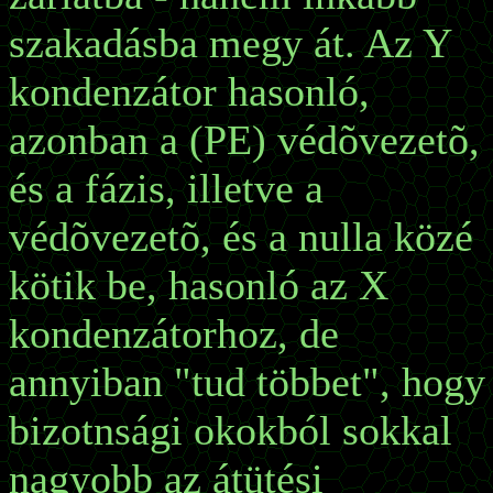
szakadásba megy át. Az Y
kondenzátor hasonló,
azonban a (PE) védõvezetõ,
és a fázis, illetve a
védõvezetõ, és a nulla közé
kötik be, hasonló az X
kondenzátorhoz, de
annyiban "tud többet", hogy
bizotnsági okokból sokkal
nagyobb az átütési