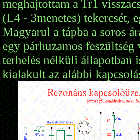
meghajtottam a Tr1 visszacs
(L4 - 3menetes) tekercsét, e
Magyarul a tápba a soros ár
egy párhuzamos feszültség v
terhelés nélküli állapotban i
kialakult az alábbi kapcsolá