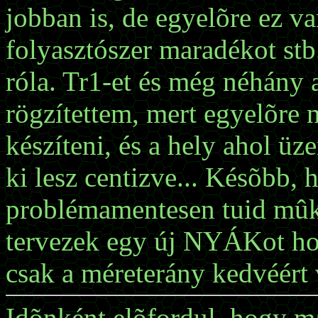
jobban is, de egyelõre ez v
folyasztószer maradékot stb
róla. Tr1-et és még néhány 
rögzítettem, mert egyelõr
készíteni, és a hely ahol üz
ki lesz centizve... Késõbb, h
problémamentesen tuid mûköd
tervezek egy új NYÁKot ho
csak a méreterány kedvéért 
Idõnként elõfordul, hogy 