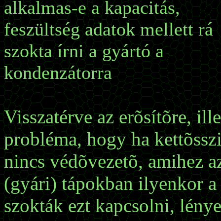
alkalmas-e a kapacitás,
feszültség adatok mellett rá
szokta írni a gyártó a
kondenzátorra
Visszatérve az erõsítõre, il
probléma, hogy ha kettõssz
nincs védõvezetõ, amihez a
(gyári) tápokban ilyenkor a
szokták ezt kapcsolni, lénye