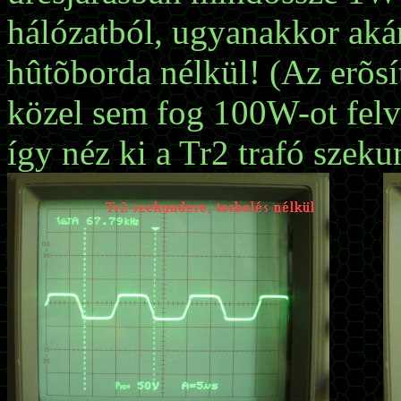
hálózatból, ugyanakkor akár
hûtõborda nélkül! (Az erõsí
közel sem fog 100W-ot felv
így néz ki a Tr2 trafó szeku