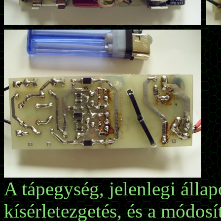
A tápegység, jelenlegi álla
kísérletezgetés, és a módos