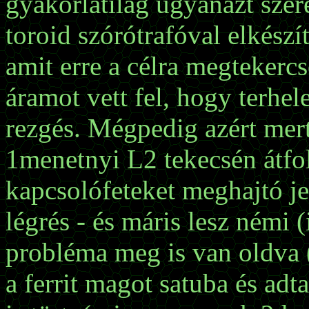
gyakorlatilag ugyanazt szere
toroid szórótrafóval elkészít
amit erre a célra megtekerc
áramot vett fel, hogy terhele
rezgés. Mégpedig azért mert 
1menetnyi L2 tekecsén átfo
kapcsolófeteket meghajtó jel
légrés - és máris lesz némi 
probléma meg is van oldva 
a ferrit magot satuba és adt