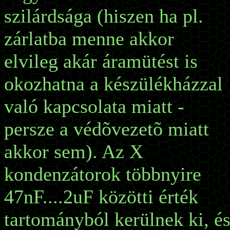
szilárdsága (hiszen ha pl.
zárlatba menne akkor
elvileg akár áramütést is
okozhatna a készülékházzal
való kapcsolata miatt -
persze a védõvezetõ miatt
akkor sem). Az X
kondenzátorok többnyire
47nF....2uF közötti érték
tartományból kerülnek ki, é