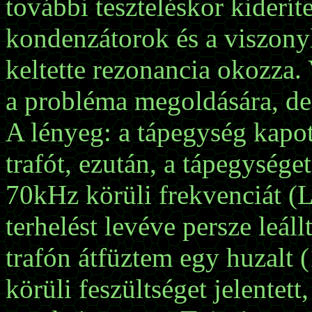
további teszteléskor kiderít
kondenzátorok és a viszonyl
keltette rezonancia okozza.
a probléma megoldására, de
A lényeg: a tápegység kapot
trafót, ezután, a tápegységet
70kHz körüli frekvenciát (
terhelést levéve persze leáll
trafón átfüztem egy huzalt
körüli feszültséget jelentett,