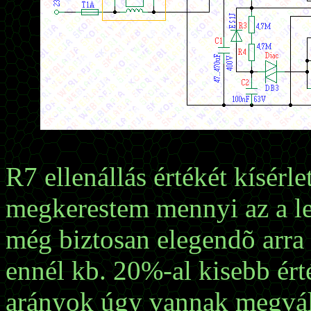
R7 ellenállás értékét kísér
megkerestem mennyi az a le
még biztosan elegendõ arra
ennél kb. 20%-al kisebb ér
arányok úgy vannak megvál