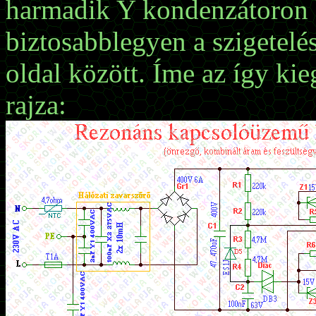
harmadik Y kondenzátoron 
biztosabblegyen a szigetelés
oldal között. Íme az így kie
rajza: