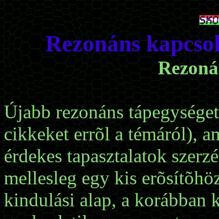
Rezonáns kapcsol
Rezoná
Újabb rezonáns tápegységet 
cikkeket errõl a témáról), a
érdekes tapasztalatok szerzé
mellesleg egy kis erõsítõhö
kindulási alap, a korábban 