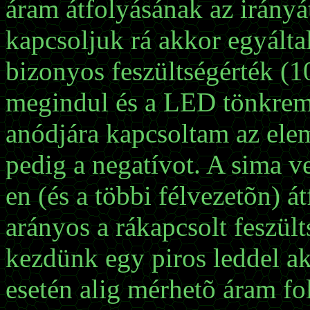
áram átfolyásának az irányát
kapcsoljuk rá akkor egyálta
bizonyos feszültségérték (10
megindul és a LED tönkreme
anódjára kapcsoltam az elem
pedig a negatívot. A sima v
en (és a többi félvezetõn) 
arányos a rákapcsolt feszült
kezdünk egy piros leddel ak
esetén alig mérhetõ áram fo