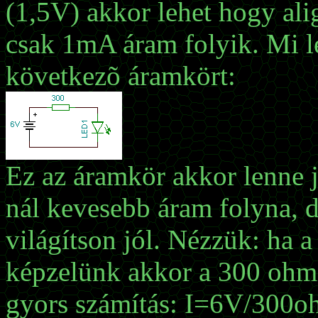
(1,5V) akkor lehet hogy alig
csak 1mA áram folyik. Mi 
következõ áramkört:
Ez az áramkör akkor lenne
nál kevesebb áram folyna, 
világítson jól. Nézzük: ha a
képzelünk akkor a 300 ohmo
gyors számítás: I=6V/300