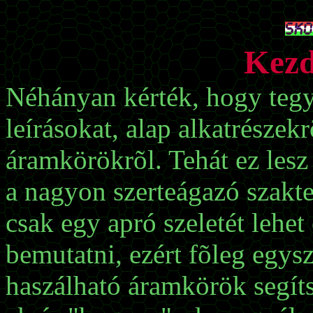
Kezd
Néhányan kérték, hogy tegy
leírásokat, alap alkatrésze
áramkörökrõl. Tehát ez lesz
a nagyon szerteágazó szakt
csak egy apró szeletét lehet
bemutatni, ezért fõleg egys
haszálható áramkörök segít