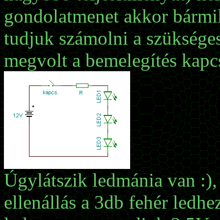
gondolatmenet akkor bármil
tudjuk számolni a szükséges 
megvolt a bemelegítés kapcs
Úgylátszik ledmánia van :)
ellenállás a 3db fehér ledh