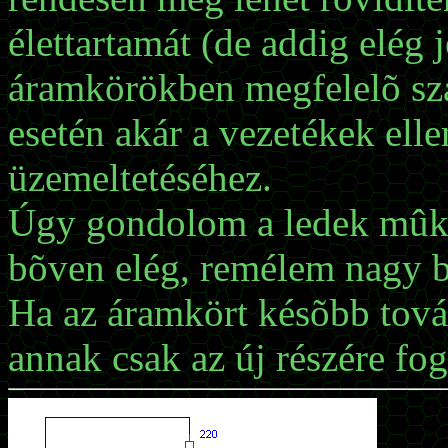
élettartamát (de addig elég 
áramkörökben megfelelõ sz
esetén akár a vezetékek ellen
üzemeltetéséhez.
Úgy gondolom a ledek mûkö
bõven elég, remélem nagy ba
Ha az áramkört késõbb tová
annak csak az új részére fog