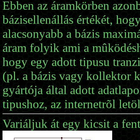
Ebben az áramkörben azonb
bázisellenállás értékét, hog
alacsonyabb a bázis maximá
áram folyik ami a mûködésh
hogy egy adott tipusu tranz
(pl. a bázis vagy kollektor 
gyártója által adott adatlap
tipushoz, az internetrõl le
Variáljuk át egy kicsit a fen