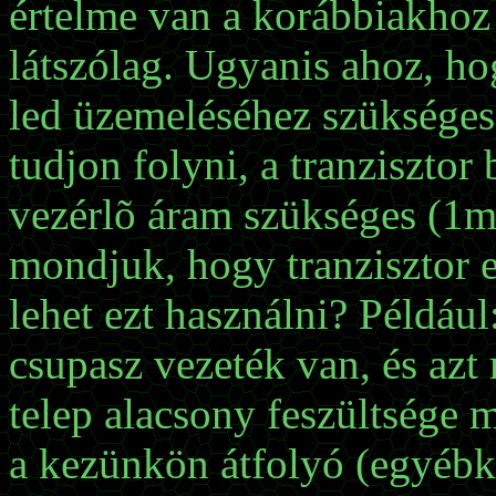
értelme van a korábbiakhoz 
látszólag. Ugyanis ahoz, ho
led üzemeléséhez szükséges
tudjon folyni, a tranzisztor
vezérlõ áram szükséges (1m
mondjuk, hogy tranzisztor e
lehet ezt használni? Például
csupasz vezeték van, és azt
telep alacsony feszültsége m
a kezünkön átfolyó (egyébk