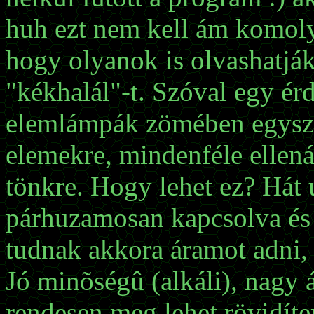
huh ezt nem kell ám komoly
hogy olyanok is olvashatják
"kékhalál"-t. Szóval egy ér
elemlámpák zömében egyszer
elemekre, mindenféle ellen
tönkre. Hogy lehet ez? Hát
párhuzamosan kapcsolva és
tudnak akkora áramot adni, 
Jó minõségû (alkáli), nagy 
rendesen meg lehet rövidít