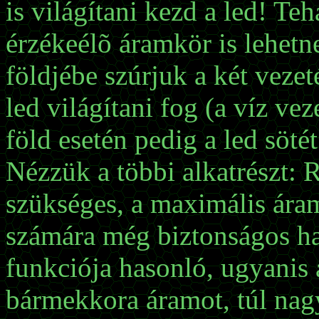
is világítani kezd a led! Teh
érzékeélõ áramkör is lehet
földjébe szúrjuk a két vezet
led világítani fog (a víz ve
föld esetén pedig a led söté
Nézzük a többi alkatrészt: 
szükséges, a maximális áram
számára még biztonságos hat
funkciója hasonló, ugyanis a
bármekkora áramot, túl nag