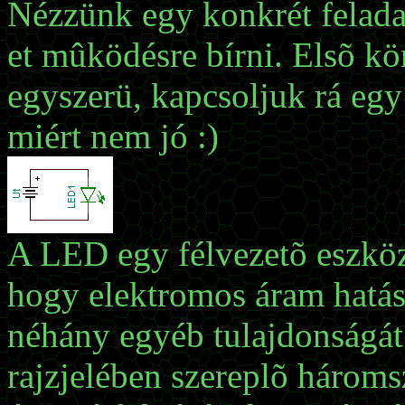
Nézzünk egy konkrét feladat
et mûködésre bírni. Elsõ k
egyszerü, kapcsoljuk rá egy
miért nem jó :)
A LED egy félvezetõ eszköz
hogy elektromos áram hatásá
néhány egyéb tulajdonságát 
rajzjelében szereplõ hároms