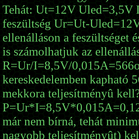
Tehát: Ut=12V Uled=3,5V I
feszültség Ur=Ut-Uled=12V
ellenálláson a feszültséget 
is számolhatjuk az ellenáll
R=Ur/I=8,5V/0,015A=566ohm
kereskedelemben kapható 56
mekkora teljesítményû kell
P=Ur*I=8,5V*0,015A=0,127
már nem bírná, tehát minim
nagyobb teljesítményût) kel