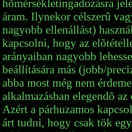
hõmérsékletingadozásra jel
áram. Ilynekor célszerû vag
nagyobb ellenállást) haszná
kapcsolni, hogy az elõtétell
arányaiban nagyobb lehesse
beállítására más (jobb/prec
abba most még nem érdemes 
alkalmazásban elegendõ az e
Azért a párhuzamos kapcso
árt tudni, hogy csak tök eg