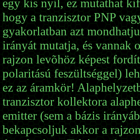
egy kis nyil, ez mutathat ki
hogy a tranzisztor PNP vag
gyakorlatban azt mondhatjuk
irányát mutatja, és vannak o
rajzon levõhöz képest fordíto
polaritású feszültséggel) le
ez az áramkör! Alaphelyzetb
tranzisztor kollektora alap
emitter (sem a bázis irányá
bekapcsoljuk akkor a rajzon