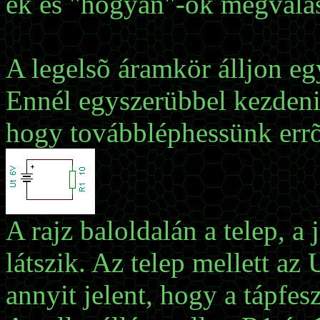
ek és "hogyan"-ok megválas
A legelsõ áramkör álljon eg
Ennél egyszerübbel kezdeni 
hogy továbbléphessünk errõl
A rajz baloldalán a telep, a 
látszik. Az telep mellett az U
annyit jelent, hogy a tápfesz