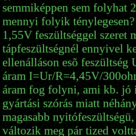
semmiképpen sem folyhat 
mennyi folyik ténylegesen? 
1,55V feszültséggel szeret 
tápfeszültségnél ennyivel k
ellenálláson esõ feszültsé
áram I=Ur/R=4,45V/300oh
áram fog folyni, ami kb. jó
gyártási szórás miatt néhány
magasabb nyitófeszültségü,
változik meg pár tized voltt