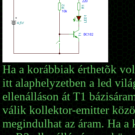
Ha a korábbiak érthetõk vol
itt alaphelyzetben a led vil
ellenálláson át T1 bázisáram
válik kollektor-emitter közöt
megindulhat az áram. Ha a 