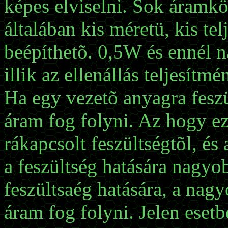
képes elviselni. Sok áramkö
általában kis méretü, kis tel
beépíthetõ. 0,5W és ennél 
illik az ellenállás teljesítm
Ha egy vezetõ anyagra fesz
áram fog folyni. Az hogy e
rákapcsolt feszültségtõl, és
a feszültség hatására nagyo
feszültsaég hatására, a nag
áram fog folyni. Jelen esetb