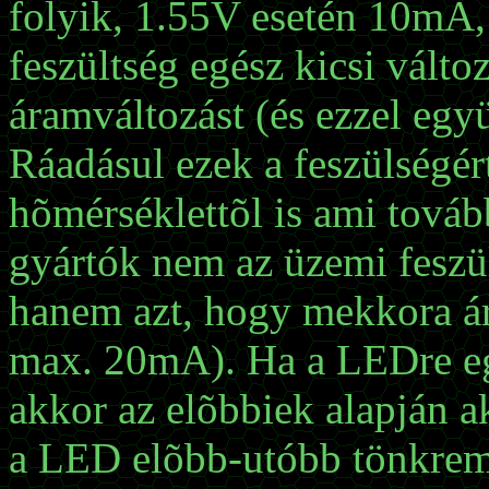
folyik, 1.55V esetén 10mA,
feszültség egész kicsi vált
áramváltozást (és ezzel együ
Ráadásul ezek a feszülségé
hõmérséklettõl is ami tovább
gyártók nem az üzemi feszü
hanem azt, hogy mekkora ár
max. 20mA). Ha a LEDre eg
akkor az elõbbiek alapján 
a LED elõbb-utóbb tönkrem