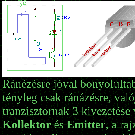
Ránézésre jóval bonyolulta
tényleg csak ránázésre, val
tranzisztornak 3 kivezetése
Kollektor
és
Emitter
, a ra