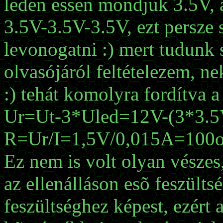
leden essen mondjuk 3.5V, 
3.5V-3.5V-3.5V, ezt persze
levonogatni :) mert tudunk s
olvasójáról feltételezem,
:) tehát komolyra fordítva a
Ur=Ut-3*Uled=12V-(3*3.
R=Ur/I=1,5V/0,015A=100
Ez nem is volt olyan vészes,
az ellenálláson esõ feszülts
feszültséghez képest, ezért a