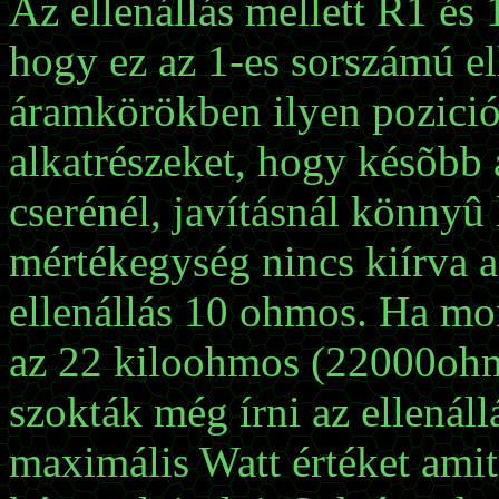
Az ellenállás mellett R1 és 
hogy ez az 1-es sorszámú ell
áramkörökben ilyen pozició
alkatrészeket, hogy késõbb
cserénél, javításnál könnyû
mértékegység nincs kiírva a
ellenállás 10 ohmos. Ha mo
az 22 kiloohmos (22000ohm)
szokták még írni az ellenállá
maximális Watt értéket amit