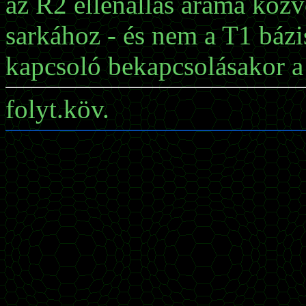
az R2 ellenállás árama közve
sarkához - és nem a T1 bázi
kapcsoló bekapcsolásakor a 
folyt.köv.