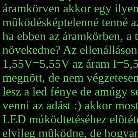
áramkörven akkor egy ilyen 
mûködésképtelenné tenné a
ha ebben az áramkörben, a t
növekedne? Az ellenálláson
1,55V=5,55V az áram I=5
megnõtt, de nem végzetesen
lesz a led fénye de amúgy 
venni az adást :) akkor most
LED múködtetéséhez elõtéte
elvileg mûködne, de hogyan