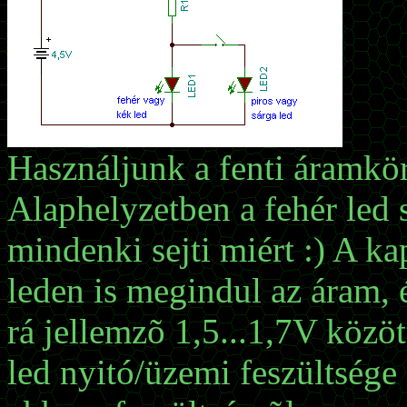
Használjunk a fenti áramkö
Alaphelyzetben a fehér led 
mindenki sejti miért :) A k
leden is megindul az áram, 
rá jellemzõ 1,5...1,7V közöt
led nyitó/üzemi feszültsége