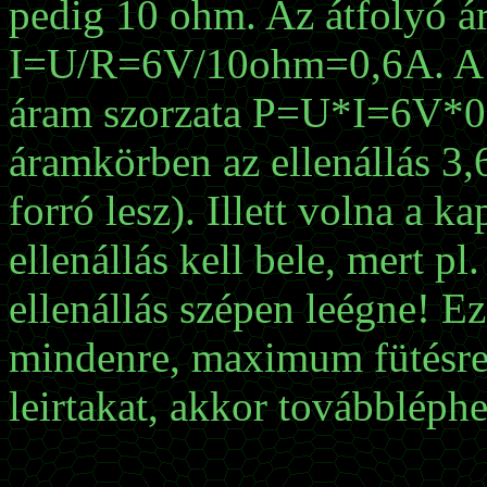
pedig 10 ohm. Az átfolyó á
I=U/R=6V/10ohm=0,6A. A te
áram szorzata P=U*I=6V*0
áramkörben az ellenállás 3,
forró lesz). Illett volna a 
ellenállás kell bele, mert pl
ellenállás szépen leégne! E
mindenre, maximum fütésre,
leirtakat, akkor továbbléph