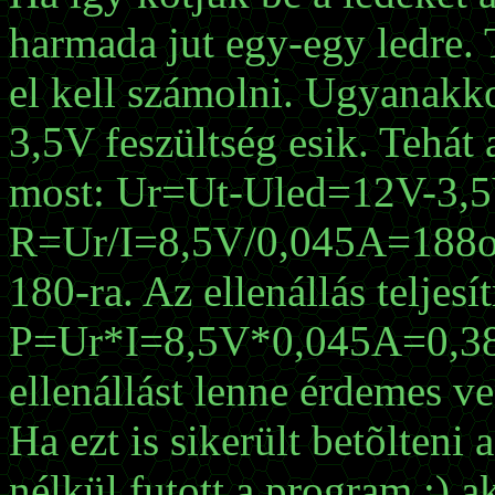
harmada jut egy-egy ledre.
el kell számolni. Ugyanakk
3,5V feszültség esik. Tehát 
most: Ur=Ut-Uled=12V-3,5V
R=Ur/I=8,5V/0,045A=188oh
180-ra. Az ellenállás teljes
P=Ur*I=8,5V*0,045A=0,382
ellenállást lenne érdemes ve
Ha ezt is sikerült betõlten
nélkül futott a program :) a