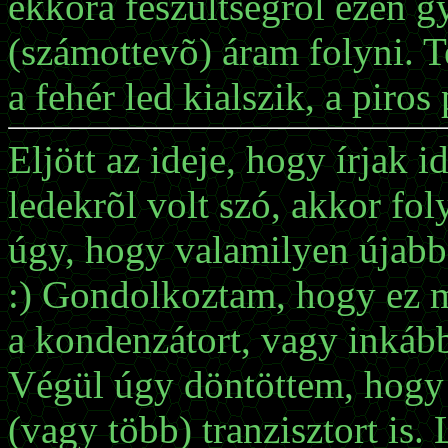
ekkora feszültségrõl ezen g
(számottevõ) áram folyni. 
a fehér led kialszik, a piros
Eljött az ideje, hogy írjak 
ledekrõl volt szó, akkor fo
úgy, hogy valamilyen újabb 
:) Gondolkoztam, hogy ez 
a kondenzátort, vagy inkáb
Végül úgy döntöttem, hogy
(vagy több) tranzisztort is.