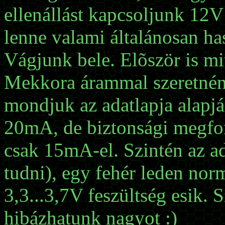
ellenállást kapcsoljunk 12V
lenne valami általánosan ha
Vágjunk bele. Elõször is mi
Mekkora árammal szeretnén
mondjuk az adatlapja alapjá
20mA, de biztonsági megfon
csak 15mA-el. Szintén az a
tudni), egy fehér leden nor
3,3...3,7V feszültség esik.
hibázhatunk nagyot :)